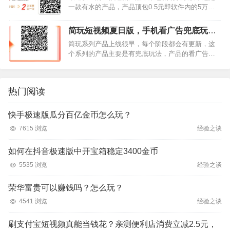
一款有水的产品，产品顶包0.5元即软件内的5万金
币，下面来简单介绍产品的基本玩法。这一款通过
看广告获得金币的产品，看广告获得金币的多少主
简玩短视频夏日版，手机看广告兜底玩法
要取决于自己的手机权…
单机10+以上【首码推荐】
简玩系列产品上线很早，每个阶段都会有更新，这
个系列的产品主要是有兜底玩法，产品的看广告上
限单次为4.5元，一轮广告6个，折合起来0.75一个广
告，产品对接的广告，讯，手，度，我测试的过程
中没有看到过甲…
热门阅读
快手极速版瓜分百亿金币怎么玩？
7615 浏览
经验之谈
如何在抖音极速版中开宝箱稳定3400金币
5535 浏览
经验之谈
荣华富贵可以赚钱吗？怎么玩？
4541 浏览
经验之谈
刷支付宝短视频真能当钱花？亲测便利店消费立减2.5元，