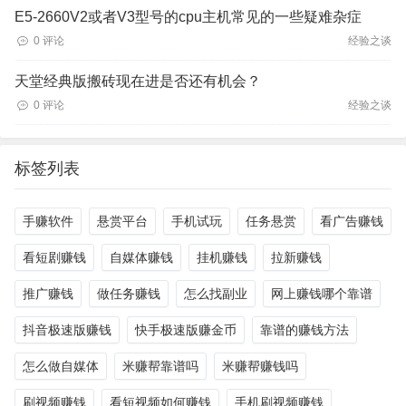
E5-2660V2或者V3型号的cpu主机常见的一些疑难杂症
0 评论
经验之谈
天堂经典版搬砖现在进是否还有机会？
0 评论
经验之谈
标签列表
手赚软件
悬赏平台
手机试玩
任务悬赏
看广告赚钱
看短剧赚钱
自媒体赚钱
挂机赚钱
拉新赚钱
推广赚钱
做任务赚钱
怎么找副业
网上赚钱哪个靠谱
抖音极速版赚钱
快手极速版赚金币
靠谱的赚钱方法
怎么做自媒体
米赚帮靠谱吗
米赚帮赚钱吗
刷视频赚钱
看短视频如何赚钱
手机刷视频赚钱