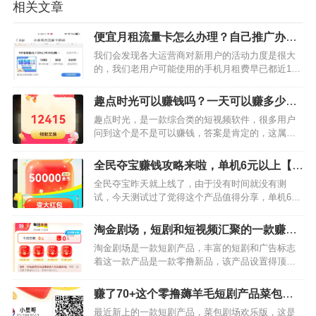
相关文章
便宜月租流量卡怎么办理？自己推广办理
一单100多佣金【首码推荐】
我们会发现各大运营商对新用户的活动力度是很大
的，我们老用户可能使用的手机月租费早已都近100
了，并且流量还限速，流量还限量。有的手机月租
超过的流量收费惊奇的高，所以备用手机号是必选
趣点时光可以赚钱吗？一天可以赚多少，
项，我们可以把自己的…
小编亲测单机至少5元以上【首码推荐】
趣点时光，是一款综合类的短视频软件，很多用户
问到这个是不是可以赚钱，答案是肯定的，这属于
一款短视频薅羊毛软件，用户赚钱的方式主要通过
看产品内的激励视频。小编亲测该产品单机至少5元
全民夺宝赚钱攻略来啦，单机6元以上【首
以上，产品新上公告很优…
码推荐】
全民夺宝昨天就上线了，由于没有时间就没有测
试，今天测试过了觉得这个产品值得分享，单机6米
的收益很稳，七天必得2元，首先产品顶包还是0.5
元，等于5万金币，我们可以通过最直接的玩法来进
淘金剧场，短剧和短视频汇聚的一款赚零
行操作。进入产品内…
花产品【首码推荐】
淘金剧场是一款短剧产品，丰富的短剧和广告标志
着这一款产品是一款零撸新品，该产品设置得顶包
为5万金币，单次广告最高可以获得0.5元奖励，新
品上线活动很多，每天可以领取补贴最高可以获得
赚了70+这个零撸薅羊毛短剧产品菜包剧
40元奖励最初级的一…
场欢乐版很开门【首码推荐】
最近新上的一款短剧产品，菜包剧场欢乐版，这是