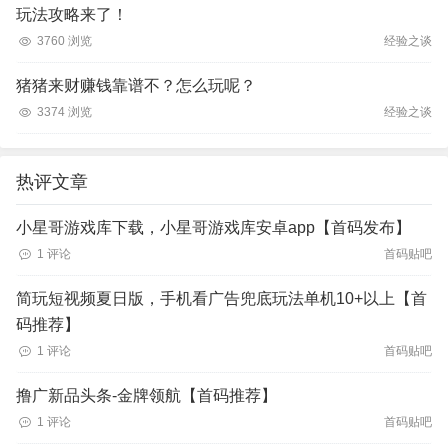
玩法攻略来了！
3760 浏览
经验之谈
猪猪来财赚钱靠谱不？怎么玩呢？
3374 浏览
经验之谈
热评文章
小星哥游戏库下载，小星哥游戏库安卓app【首码发布】
1 评论
首码贴吧
简玩短视频夏日版，手机看广告兜底玩法单机10+以上【首
码推荐】
1 评论
首码贴吧
撸广新品头条-金牌领航【首码推荐】
1 评论
首码贴吧