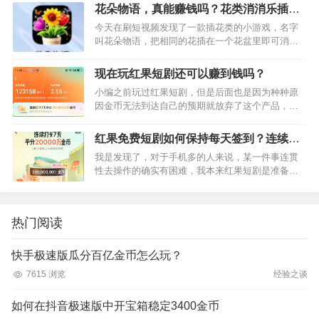
优点就是广告质量很高，只要稍微机器有权重随便
花朵物语，真能赚钱吗？花类消消乐插花
一款产品你都可以通过看广…
也可以赚钱
今天在刷短视频发现了一款插花类的小游戏，名字
叫花朵物语，把相同的花插在一个花盆里即可消
除，消除3次以上有机会触发平台给与的看广告给金
币的机会，游戏内金币100元=1元，等级越高提现的
现在玩红果短剧还可以赚到钱吗？
比例越高。看广告获…
小编之前玩过红果短剧，但是后面也是因为种种原
因金币无法到达自己的预期就放弃了这个产品，最
近因为追短剧，又重新玩起了这个产品，对于我们
喜欢薅羊毛的用户来说，一边看短剧一边还可以赚
红果免费短剧如何保持每天签到？连续打
钱才是我们认为最又价值的…
卡7天为何那么难？
我是发现了，对于手机多的人来说，某一件事连贯
性去操作的确实有困难，我本来红果短剧是准备连
续签到7天瓜分20000W金币的，但是我发现这么简
单的事，为什么我总会忘记？我已经连续签到了3
天，就在昨天居然全…
热门阅读
快手极速版瓜分百亿金币怎么玩？
7615 浏览
经验之谈
如何在抖音极速版中开宝箱稳定3400金币