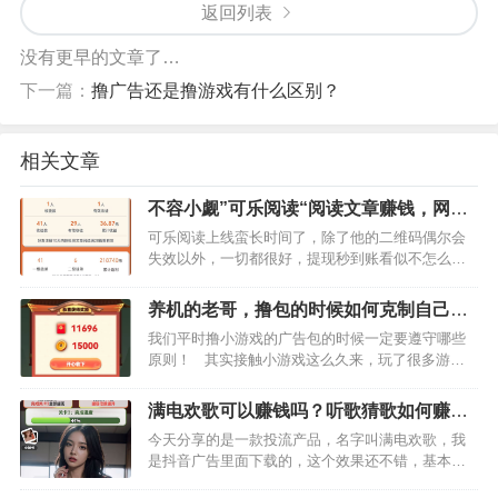
返回列表
没有更早的文章了…
下一篇：
撸广告还是撸游戏有什么区别？
相关文章
不容小觑”可乐阅读“阅读文章赚钱，网络
小白都可以做
可乐阅读上线蛮长时间了，除了他的二维码偶尔会
失效以外，一切都很好，提现秒到账看似不怎么赚
钱的小项目，其实矩阵玩法也是很不错的，我已经
通过该产品赚到了36元虽然也不算多，蚊子再小也
养机的老哥，撸包的时候如何克制自己遵
是肉，这个钱差不多可以…
守原则？
我们平时撸小游戏的广告包的时候一定要遵守哪些
原则！ 其实接触小游戏这么久来，玩了很多游
戏，确实有的游戏很符合胃口，氪金了后感觉很
爽，想继续玩但是很多有很多活动很吸引人，如果
满电欢歌可以赚钱吗？听歌猜歌如何赚
自己…
钱？
今天分享的是一款投流产品，名字叫满电欢歌，我
是抖音广告里面下载的，这个效果还不错，基本每
天机器都吃到肉了，投流的广告有优点也优缺点，