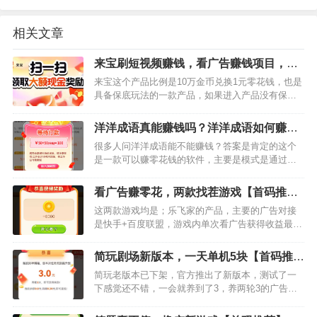
相关文章
来宝刷短视频赚钱，看广告赚钱项目，看
广告有保底，单机一天10+以上（首码发
来宝这个产品比例是10万金币兑换1元零花钱，也是
布）
具备保底玩法的一款产品，如果进入产品没有保底
的手机可以直接放弃。你的手机不适合做看广告的
项目。一般手机注册登录后都可以看4-5次0.5元的广
洋洋成语真能赚钱吗？洋洋成语如何赚钱
告，保底可以…
【首码推荐】
很多人问洋洋成语能不能赚钱？答案是肯定的这个
是一款可以赚零花钱的软件，主要是模式是通过看
广告获得金币奖励，然后金币累计到一元就可以提
现到微信，不过要又心里准备，毕竟是通过看广告
看广告赚零花，两款找茬游戏【首码推
赚钱，肯定是只能赚点零花…
荐】
这两款游戏均是；乐飞家的产品，主要的广告对接
是快手+百度联盟，游戏内单次看广告获得收益最高
是8000金币，等于0.8元好运找茬下面是下载地址：
好运找茬下面是找茬找不停点我下载进入游戏后找
简玩剧场新版本，一天单机5块【首码推
出图片不同点通…
荐】
简玩老版本已下架，官方推出了新版本，测试了一
下感觉还不错，一会就养到了3，养两轮3的广告应
该还是比较简单的。具体时间我没有计算应该是提
升了20分钟左右，然后点获取任务就是看一轮广告