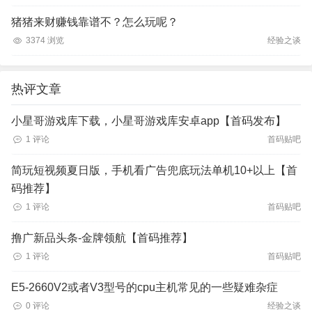
猪猪来财赚钱靠谱不？怎么玩呢？
3374 浏览
经验之谈
热评文章
小星哥游戏库下载，小星哥游戏库安卓app【首码发布】
1 评论
首码贴吧
简玩短视频夏日版，手机看广告兜底玩法单机10+以上【首
码推荐】
1 评论
首码贴吧
撸广新品头条-金牌领航【首码推荐】
1 评论
首码贴吧
E5-2660V2或者V3型号的cpu主机常见的一些疑难杂症
0 评论
经验之谈