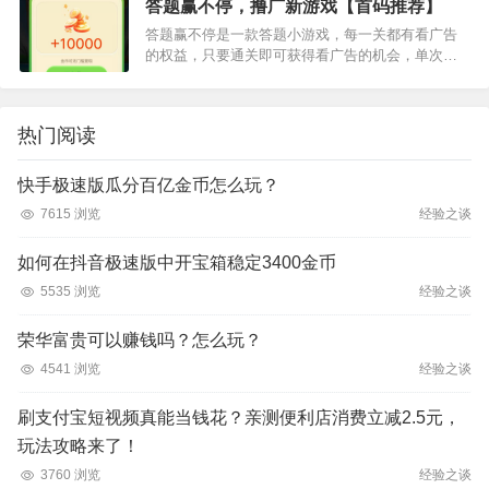
答题赢不停，撸广新游戏【首码推荐】
给3元奖励。估计每次…
答题赢不停是一款答题小游戏，每一关都有看广告
的权益，只要通关即可获得看广告的机会，单次看
广告可以获得0.8元。产品内对接的2家广告联盟，
百度和快手，手机权重偏好这2个平台的很适合玩这
个游戏新用户登录即…
热门阅读
快手极速版瓜分百亿金币怎么玩？
7615 浏览
经验之谈
如何在抖音极速版中开宝箱稳定3400金币
5535 浏览
经验之谈
荣华富贵可以赚钱吗？怎么玩？
4541 浏览
经验之谈
刷支付宝短视频真能当钱花？亲测便利店消费立减2.5元，
玩法攻略来了！
3760 浏览
经验之谈