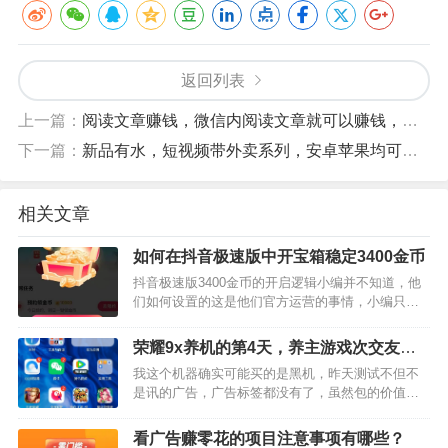
返回列表
上一篇：
阅读文章赚钱，微信内阅读文章就可以赚钱，新手小白都可以做【首码推荐】
下一篇：
新品有水，短视频带外卖系列，安卓苹果均可以金小马【首码推荐】
相关文章
如何在抖音极速版中开宝箱稳定3400金币
抖音极速版3400金币的开启逻辑小编并不知道，他
们如何设置的这是他们官方运营的事情，小编只是
通过自己的玩法摸索总结出一些稍微有店效果的经
验分享给大家在抖音极速版中，想要稳定开出3400
荣耀9x养机的第4天，养主游戏次交友广
金币的宝箱，需要…
告
我这个机器确实可能买的是黑机，昨天测试不但不
是讯的广告，广告标签都没有了，虽然包的价值勉
强还可以，但是不对的广告是没有必要继续开下
去，因为只要继续开下去前几天就是白费劲。有些
看广告赚零花的项目注意事项有哪些？