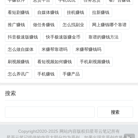
手赚软件
悬赏平台
手机试玩
任务悬赏
看广告赚钱
看短剧赚钱
自媒体赚钱
挂机赚钱
拉新赚钱
推广赚钱
做任务赚钱
怎么找副业
网上赚钱哪个靠谱
抖音极速版赚钱
快手极速版赚金币
靠谱的赚钱方法
怎么做自媒体
米赚帮靠谱吗
米赚帮赚钱吗
刷视频赚钱
看短视频如何赚钱
手机刷视频赚钱
怎么养讯广
手机赚钱
手赚产品
搜索
Search
Copyright2020-2025 网站内容版权归星哥云笔记所有
星哥云笔记提供的内容大部分均为原创，如果出现非原创也将会备