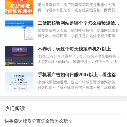
人的确是很嫌弃，觉得养机太…
老油条都知道，看广告赚零花其实是很恶心的项
目，你没有习惯之前，还会感觉很害怕，因为莫名
其妙手机就安装了一些广告产品。今天来给大家分
享一下会遇到的一些情况一：很多产品为了创收把
工信部核验网站是哪个？怎么核验短信？
软件变成了一个纯垃圾广告软…
网站小程序app备案核验网站提交没有反
这篇文章告诉大家，如何核验短信，例如网站或者
应怎么办？
服务器，小程序等，小程序是在微信小程序里面进
行备案提交，然后平台会把你的信息推送到工信
部，你会收到短信，网站app一般使用的各种云服务
不养机，玩这个每天稳定单机2+以上
器，比如你使用的是阿里…
好久没有分享米赚帮了，今天就来分享米赚帮每天
固定2元以上的玩法，米赚帮是助力任务平台，所有
的悬赏平台核心任务数量基本是以拉新为主，长期
做任务的小伙伴该做的拉新基本都已经做过，所以
手机看广告如何日赚200+以上，看这篇文
想显著提升…
章你会有些头绪
小编很早就知道看广告这个领域是可以赚到钱的，
只是以前不了解不懂没有把它看成一种可深耕和打
造的项目，原来只要看到可以赚钱的广告就直接下
载去玩，每个能赚个3.5毛的就卸载了，也没有深入
去研究，以为所有的产…
热门阅读
快手极速版瓜分百亿金币怎么玩？