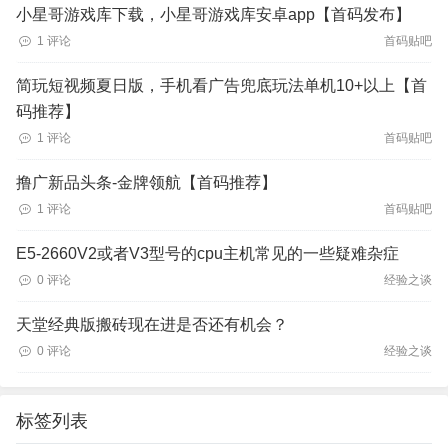
小星哥游戏库下载，小星哥游戏库安卓app【首码发布】
1 评论
首码贴吧
简玩短视频夏日版，手机看广告兜底玩法单机10+以上【首
码推荐】
1 评论
首码贴吧
撸广新品头条-金牌领航【首码推荐】
1 评论
首码贴吧
E5-2660V2或者V3型号的cpu主机常见的一些疑难杂症
0 评论
经验之谈
天堂经典版搬砖现在进是否还有机会？
0 评论
经验之谈
标签列表