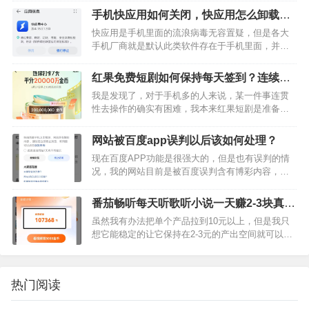
教大家如何避免手机经常出现胡乱跳转甚至自动安
手机快应用如何关闭，快应用怎么卸载
装软件的情况！在电脑时代最…
掉?
快应用是手机里面的流浪病毒无容置疑，但是各大
手机厂商就是默认此类软件存在于手机里面，并且
给该应用开辟的绿色通道，所有的手机均无法卸
载，该软件只能更新和强制关闭无法卸载。快应用
红果免费短剧如何保持每天签到？连续打
会给用户带来什么麻烦？1，…
卡7天为何那么难？
我是发现了，对于手机多的人来说，某一件事连贯
性去操作的确实有困难，我本来红果短剧是准备连
续签到7天瓜分20000W金币的，但是我发现这么简
单的事，为什么我总会忘记？我已经连续签到了3
网站被百度app误判以后该如何处理？
天，就在昨天居然全…
现在百度APP功能是很强大的，但是也有误判的情
况，我的网站目前是被百度误判含有博彩内容，我
们需要如何去操做？小编就来为大家介绍如何去解
除这个误判，因为我之前也遇到过类似的问题、提
番茄畅听每天听歌听小说一天赚2-3块真香
交以后大约3-4天这个…
啊
虽然我有办法把单个产品拉到10元以上，但是我只
想它能稳定的让它保持在2-3元的产出空间就可以，
不追求极致，只追求稳定，做零撸产品多了，深知
道一个道理，必须保持稳定的收益，这样才可以有
动力去研究可以爆发…
热门阅读