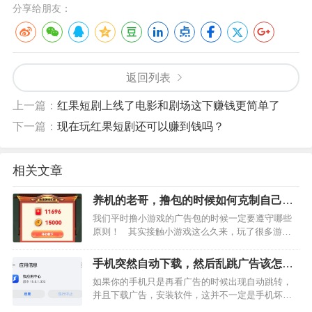
分享给朋友：
返回列表
上一篇：
红果短剧上线了电影和剧场这下赚钱更简单了
下一篇：
现在玩红果短剧还可以赚到钱吗？
相关文章
养机的老哥，撸包的时候如何克制自己遵
守原则？
我们平时撸小游戏的广告包的时候一定要遵守哪些
原则！ 其实接触小游戏这么久来，玩了很多游
戏，确实有的游戏很符合胃口，氪金了后感觉很
爽，想继续玩但是很多有很多活动很吸引人，如果
手机突然自动下载，然后乱跳广告该怎么
自己…
办？是不是中病毒或者手机坏了？
如果你的手机只是再看广告的时候出现自动跳转，
并且下载广告，安装软件，这并不一定是手机坏
了，可能是手机被流氓软件挟持了。今天这篇文章