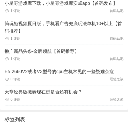
小星哥游戏库下载，小星哥游戏库安卓app【首码发布】
1 评论
首码贴吧
简玩短视频夏日版，手机看广告兜底玩法单机10+以上【首
码推荐】
1 评论
首码贴吧
撸广新品头条-金牌领航【首码推荐】
1 评论
首码贴吧
E5-2660V2或者V3型号的cpu主机常见的一些疑难杂症
0 评论
经验之谈
天堂经典版搬砖现在进是否还有机会？
0 评论
经验之谈
标签列表