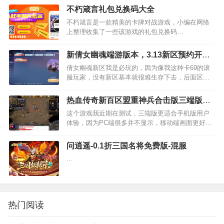
不朽箴言礼包兑换码大全
不朽箴言是一款精美的卡牌对战游戏，小编在网络
上整理收集了一些该游戏的礼包兑换码…
新倩女幽魂端游版本，3.13新区预约开始
啦，放马过来
倩女幽魂新区我是必玩的，因为像我这种卡69的滚
服玩家，没有新区基本就很难生存下去，后面区服
的银子比例会扩大到15W=1元，69级能打到的最贵
的物品就是鬼装了，并且这个爆率并不高，一件69
热血传奇新百区盟重神兵合击版三端版可
鬼装也就10块…
以搬砖吗？
这个游戏我近期在测试，三端版更适合手机版用户
体验，因为PC端很多并不显示，移动端画面更好看
些，不过这个游戏显示的也是优化后的游戏界面，
比二十年前强多了，想怀念以前也是可以在登录界
问逍遥-0.1折三国名将免费版-混服
面选复古。游戏是不是可…
…
热门阅读