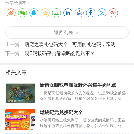
分享给朋友：
返回列表
上一篇：
萌宠之森礼包码大全，可用的礼包码，亲测
下一篇：
易E码接码平台靠谱吗会跑路不？
相关文章
新倩女幽魂电脑版野外采集牛奶地点
牛奶是烹饪最初级的内力的物品，也是69级之前必
备的最划算的药物，种植的时间久很不划算，所以
我们最好还是抽个时间在野外采集下面是牛奶的野
外采集点， 杨家镇，3个采集点…
燃烧纪元兑换码大全
小编再网络上收集到了一批该游戏的兑换码，正在
玩这个游戏的小伙伴有福，都可以逐一测试，兑换
码为通用的，单个账号角色只能使用一次…