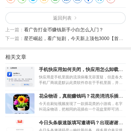
返回列表
上一篇：
看广告打金币赚钱新手小白怎么入门？
下一篇：
星芒崛起，看广短剧，今天新上顶包3000【首码推荐】
相关文章
手机快应用如何关闭，快应用怎么卸载
掉?
快应用是手机里面的流浪病毒无容置疑，但是各大
手机厂商就是默认此类软件存在于手机里面，并且
给该应用开辟的绿色通道，所有的手机均无法卸
载，该软件只能更新和强制关闭无法卸载。快应用
花朵物语，真能赚钱吗？花类消消乐插花
会给用户带来什么麻烦？1，…
也可以赚钱
今天在刷短视频发现了一款插花类的小游戏，名字
叫花朵物语，把相同的花插在一个花盆里即可消
除，消除3次以上有机会触发平台给与的看广告给金
币的机会，游戏内金币100元=1元，等级越高提现的
今日头条极速版填写邀请码？出现谢谢参
比例越高。看广告获…
与是什么意思？
今日头条邀请码是一种拉新任务，很多用户表示填