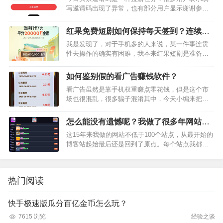
写邀请码出现了异常，也有部分用户显示谢谢参
与，但是就是无法绑定上，没有其他提示该如何
办？谢谢参与首先可以确认是的，你填写的邀请码
红果免费短剧如何保持每天签到？连续打
系统不认可，认为你填写的该邀…
卡7天为何那么难？
我是发现了，对于手机多的人来说，某一件事连贯
性去操作的确实有困难，我本来红果短剧是准备连
续签到7天瓜分20000W金币的，但是我发现这么简
单的事，为什么我总会忘记？我已经连续签到了3
如何鉴别假的看广告赚钱软件？
天，就在昨天居然全…
看广告虽然是靠手机权重赚点零花钱，但是这个市
场也很混乱，很多骗子混淆其中，今天小编来把多
年的甄别经验分享给大家。一：奖励很高，需要诸
多门槛的软件卸载掉，不要浪费时间二：产品内提
怎么能没有遗憾呢？我做了很多年网站，
现需要拉新的，卸载掉，不…
虽然拥有15年建站经验，但是没有一个站
这15年来我做的网站不低于100个站点，从最开始的
点是成功的。
博客站起始最后还是回到了原点。每个站点我都投
入了很多心血，每个站点的内容均为原创，我的时
间和精力也是有限的啊。我做了哪些类型站点？摆
地摊经验分享站点地…
热门阅读
快手极速版瓜分百亿金币怎么玩？
7615 浏览
经验之谈