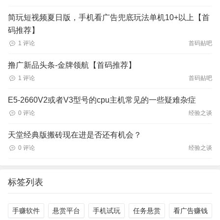
简玩短视频夏日版，手机看广告兜底玩法单机10+以上【首
码推荐】
1 评论
首码贴吧
撸广新品头条-金牌领航【首码推荐】
1 评论
首码贴吧
E5-2660V2或者V3型号的cpu主机常见的一些疑难杂症
0 评论
经验之谈
天堂经典版搬砖现在进是否还有机会？
0 评论
经验之谈
标签列表
手赚软件
悬赏平台
手机试玩
任务悬赏
看广告赚钱