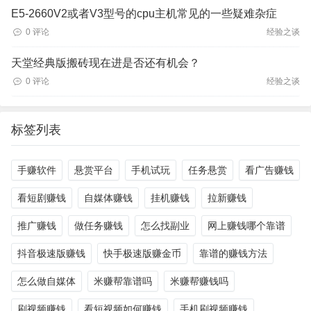
E5-2660V2或者V3型号的cpu主机常见的一些疑难杂症
0 评论
经验之谈
天堂经典版搬砖现在进是否还有机会？
0 评论
经验之谈
标签列表
手赚软件
悬赏平台
手机试玩
任务悬赏
看广告赚钱
看短剧赚钱
自媒体赚钱
挂机赚钱
拉新赚钱
推广赚钱
做任务赚钱
怎么找副业
网上赚钱哪个靠谱
抖音极速版赚钱
快手极速版赚金币
靠谱的赚钱方法
怎么做自媒体
米赚帮靠谱吗
米赚帮赚钱吗
刷视频赚钱
看短视频如何赚钱
手机刷视频赚钱