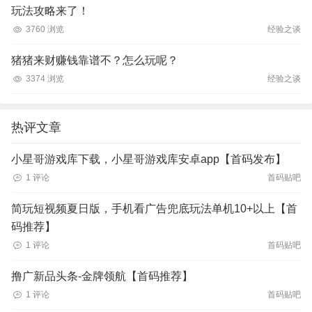
玩法攻略来了！
3760 浏览
经验之谈
猪猪来财赚钱靠谱不？怎么玩呢？
3374 浏览
经验之谈
热评文章
小星哥游戏库下载，小星哥游戏库安卓app【首码发布】
1 评论
首码贴吧
简玩短视频夏日版，手机看广告兜底玩法单机10+以上【首
码推荐】
1 评论
首码贴吧
撸广新品头条-金牌领航【首码推荐】
1 评论
首码贴吧