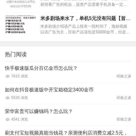
获得看广告的机会，该类产品需要手机具备一定的
权重，顶包为8000金币，产品内置了度，甲，手，
的广告，目前我测试的广告基本以手为主，打多少
米多剧场来水了，单机5元没有问题【首码
提多少，有手机就行，…
分享】
米多剧场介绍该产品上线有一段时间了，激励视频
以讯广告为主，目前产品顶包是50000金币，但是可
以触发多倍金币广告，最多可以获得1元奖励，目前
测试翻倍金币可以获得8万金币，测试获得了2元提
现。…
热门阅读
快手极速版瓜分百亿金币怎么玩？
7615 浏览
经验之谈
如何在抖音极速版中开宝箱稳定3400金币
5535 浏览
经验之谈
荣华富贵可以赚钱吗？怎么玩？
4541 浏览
经验之谈
刷支付宝短视频真能当钱花？亲测便利店消费立减2.5元，