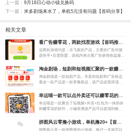
上一篇：
9月18日心动小镇兑换码
下一篇：
米多剧场来水了，单机5元没有问题【首码分享】
相关文章
看广告赚零花，两款找茬游戏【首码推
荐】
这两款游戏均是；乐飞家的产品，主要的广告对接
是快手+百度联盟，游戏内单次看广告获得收益最高
是8000金币，等于0.8元好运找茬下面是下载地址：
好运找茬下面是找茬找不停点我下载进入游戏后找
淘金剧场，短剧和短视频汇聚的一款赚零
出图片不同点通…
花产品【首码推荐】
淘金剧场是一款短剧产品，丰富的短剧和广告标志
着这一款产品是一款零撸新品，该产品设置得顶包
为5万金币，单次广告最高可以获得0.5元奖励，新
品上线活动很多，每天可以领取补贴最高可以获得
幸运喵一款可以点外卖还可以赚零花的产
40元奖励最初级的一…
品【首码分享】
幸运喵是一款聚合了短视频+外卖+红包为一体的休
闲赚零花的软件，小编亲测该产品可以提现到账，
新品上线都是有大水的，目测该产品应该对接了，
甲，手，我测试的时候插屏和激励视频全是甲的。
拼图风云零撸小游戏，单机撸20+【首码
先分享首码建议保存图片…
分享】
拼图风云是一款拼图类的小游戏，每过一关就可以