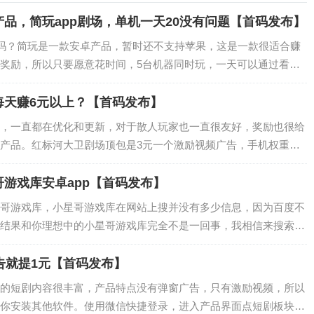
品，简玩app剧场，单机一天20没有问题【首码发布】
的吗？简玩是一款安卓产品，暂时还不支持苹果，这是一款很适合赚
奖励，所以只要愿意花时间，5台机器同时玩，一天可以通过看广
每天赚6元以上？【首码发布】
，一直都在优化和更新，对于散人玩家也一直很友好，奖励也很给
产品。红标河大卫剧场顶包是3元一个激励视频广告，手机权重好
…
游戏库安卓app【首码发布】
哥游戏库，小星哥游戏库在网站上搜并没有多少信息，因为百度不
结果和你理想中的小星哥游戏库完全不是一回事，我相信来搜索引
…
告就提1元【首码发布】
的短剧内容很丰富，产品特点没有弹窗广告，只有激励视频，所以
你安装其他软件。使用微信快捷登录，进入产品界面点短剧板块，