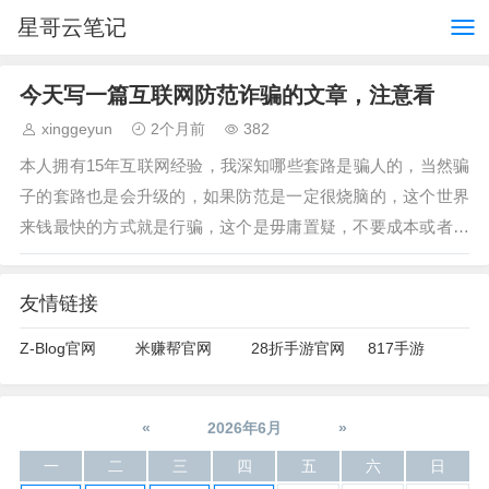
星哥云笔记
今天写一篇互联网防范诈骗的文章，注意看
xinggeyun
2个月前
382
本人拥有15年互联网经验，我深知哪些套路是骗人的，当然骗
子的套路也是会升级的，如果防范是一定很烧脑的，这个世界
来钱最快的方式就是行骗，这个是毋庸置疑，不要成本或者只
需要少量成本制造幻想和预期就可以获得…
友情链接
Z-Blog官网
米赚帮官网
28折手游官网
817手游
«
2026年6月
»
一
二
三
四
五
六
日